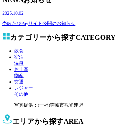
2025.10.02
壱岐たびPayサイト公開のお知らせ
カテゴリーから探す
CATEGORY
飲食
宿泊
温泉
お土産
物産
交通
レジャー
その他
写真提供：(一社)壱岐市観光連盟
エリアから探す
AREA