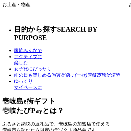
お土産・物産
目的から探す
SEARCH BY
PURPOSE
家族みんなで
アクティブに
楽しむ
女子旅にぴったり
雨の日も楽しめる
写真提供：(一社)壱岐市観光連盟
ゆっくり
マイペースに
壱岐島e街ギフト
壱岐たびPayとは？
ふるさと納税の返礼品で、壱岐島の加盟店で使える
壱岐市を訪れた方限定のデジタル商品券です。