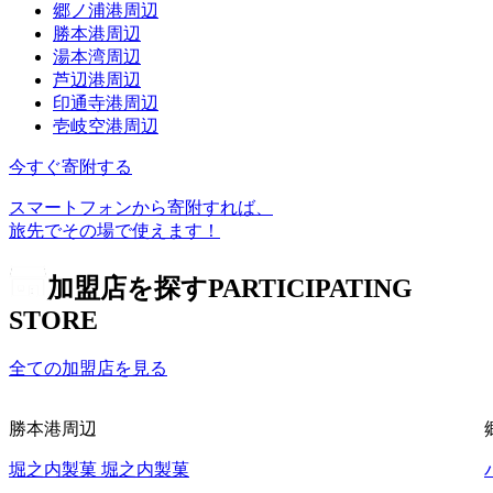
郷ノ浦港周辺
勝本港周辺
湯本湾周辺
芦辺港周辺
印通寺港周辺
壱岐空港周辺
今すぐ寄附する
スマートフォンから寄附すれば、
旅先でその場で使えます！
加盟店を探す
PARTICIPATING
STORE
全ての加盟店を見る
勝本港周辺
堀之内製菓
堀之内製菓