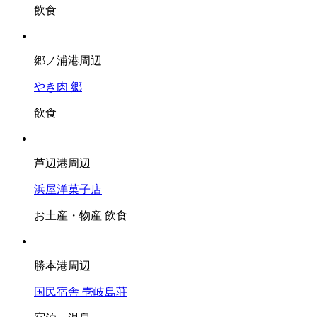
飲食
郷ノ浦港周辺
やき肉 郷
飲食
芦辺港周辺
浜屋洋菓子店
お土産・物産
飲食
勝本港周辺
国民宿舎 壱岐島荘