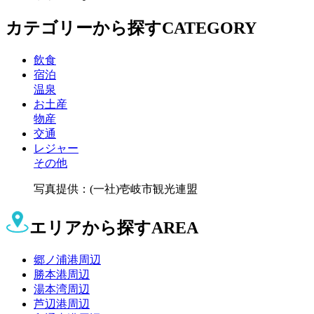
カテゴリーから探す
CATEGORY
飲食
宿泊
温泉
お土産
物産
交通
レジャー
その他
写真提供：(一社)壱岐市観光連盟
エリアから探す
AREA
郷ノ浦港周辺
勝本港周辺
湯本湾周辺
芦辺港周辺