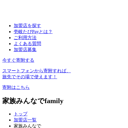
加盟店を探す
壱岐たびPayとは？
ご利用方法
よくある質問
加盟店募集
今すぐ寄附する
スマートフォンから寄附すれば、
旅先でその場で使えます！
寄附はこちら
家族みんなで
family
トップ
加盟店一覧
家族みんなで