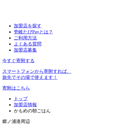
加盟店を探す
壱岐たびPayとは？
ご利用方法
よくある質問
加盟店募集
今すぐ寄附する
スマートフォンから寄附すれば、
旅先でその場で使えます！
寄附はこちら
トップ
加盟店情報
かもめの朝ごはん
郷ノ浦港周辺