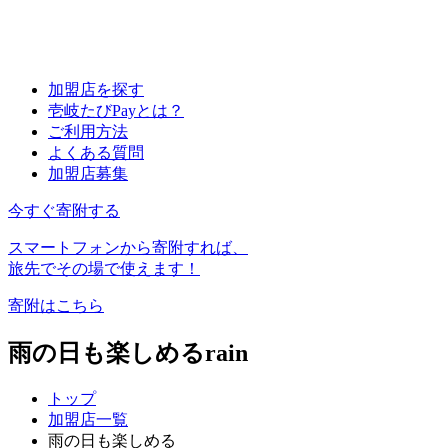
加盟店を探す
壱岐たびPayとは？
ご利用方法
よくある質問
加盟店募集
今すぐ寄附する
スマートフォンから寄附すれば、
旅先でその場で使えます！
寄附はこちら
雨の日も楽しめる
rain
トップ
加盟店一覧
雨の日も楽しめる