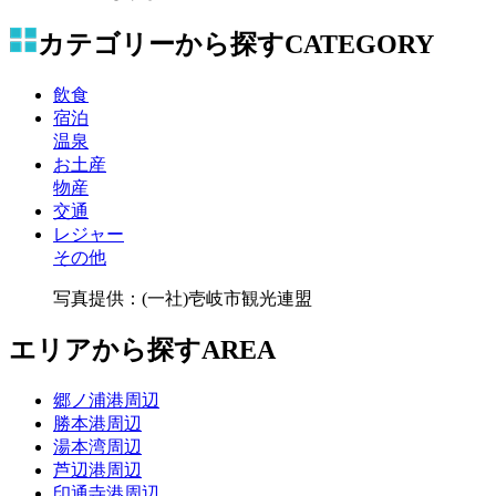
カテゴリーから探す
CATEGORY
飲食
宿泊
温泉
お土産
物産
交通
レジャー
その他
写真提供：(一社)壱岐市観光連盟
エリアから探す
AREA
郷ノ浦港周辺
勝本港周辺
湯本湾周辺
芦辺港周辺
印通寺港周辺