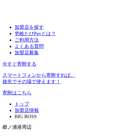
加盟店を探す
壱岐たびPayとは？
ご利用方法
よくある質問
加盟店募集
今すぐ寄附する
スマートフォンから寄附すれば、
旅先でその場で使えます！
寄附はこちら
トップ
加盟店情報
BIG BOSS
郷ノ浦港周辺