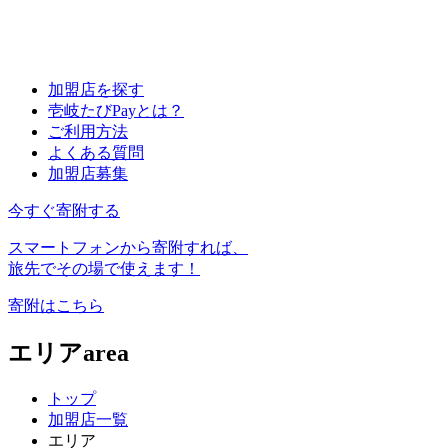
加盟店を探す
壱岐たびPayとは？
ご利用方法
よくある質問
加盟店募集
今すぐ寄附する
スマートフォンから寄附すれば、
旅先でその場で使えます！
寄附はこちら
エリア
area
トップ
加盟店一覧
エリア