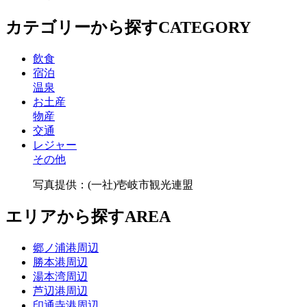
カテゴリーから探す
CATEGORY
飲食
宿泊
温泉
お土産
物産
交通
レジャー
その他
写真提供：(一社)壱岐市観光連盟
エリアから探す
AREA
郷ノ浦港周辺
勝本港周辺
湯本湾周辺
芦辺港周辺
印通寺港周辺