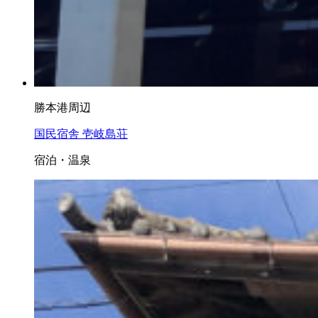
勝本港周辺
国民宿舎 壱岐島荘
宿泊・温泉