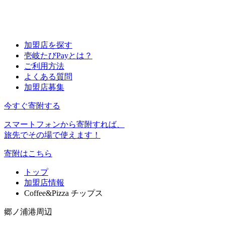
加盟店を探す
壱岐たびPayとは？
ご利用方法
よくある質問
加盟店募集
今すぐ寄附する
スマートフォンから寄附すれば、
旅先でその場で使えます！
寄附はこちら
トップ
加盟店情報
Coffee&Pizza チップス
郷ノ浦港周辺