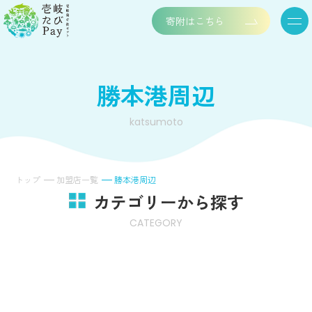
寄附はこちら
勝本港周辺
katsumoto
トップ
加盟店一覧
勝本港周辺
カテゴリーから探す
CATEGORY
宿泊
お土産
飲食
温泉
物産