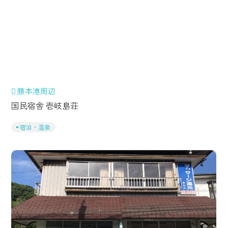
勝本港周辺
国民宿舎 壱岐島荘
宿泊・温泉