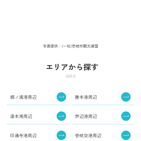
レジャー
交通
その他
写真提供：(一社)壱岐市観光連盟
エリアから探す
AREA
郷ノ浦港周辺
勝本港周辺
湯本湾周辺
芦辺港周辺
印通寺港周辺
壱岐空港周辺