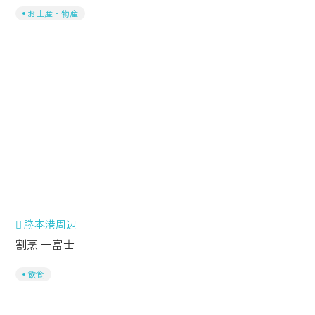
お土産・物産
勝本港周辺
割烹 一富士
飲食