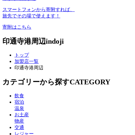
スマートフォンから寄附すれば、
旅先でその場で使えます！
寄附はこちら
印通寺港周辺
indoji
トップ
加盟店一覧
印通寺港周辺
カテゴリーから探す
CATEGORY
飲食
宿泊
温泉
お土産
物産
交通
レジャー