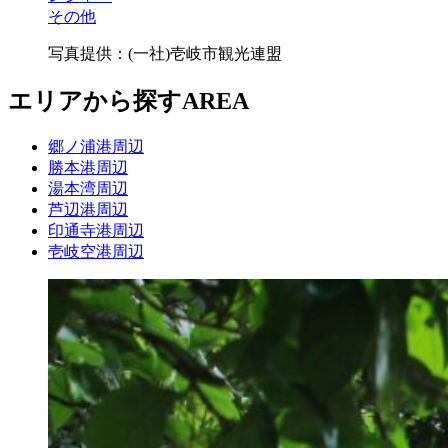
その他
写真提供：(一社)壱岐市観光連盟
エリアから探す
AREA
郷ノ浦港周辺
勝本港周辺
湯本湾周辺
芦辺港周辺
印通寺港周辺
壱岐空港周辺