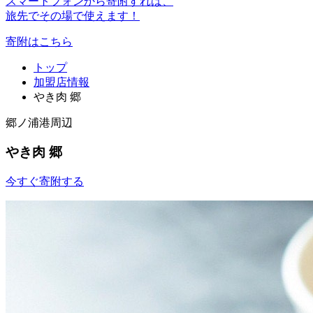
スマートフォンから寄附すれば、
旅先でその場で使えます！
寄附はこちら
トップ
加盟店情報
やき肉 郷
郷ノ浦港周辺
やき肉 郷
今すぐ寄附する